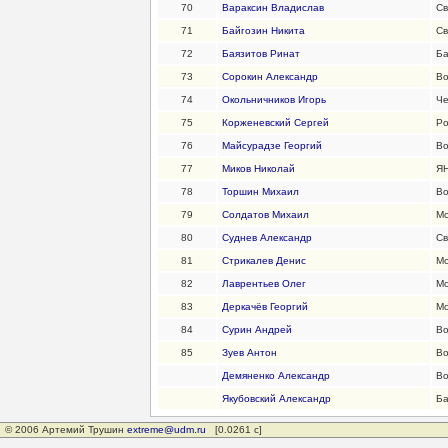
70
Вараксин Владислав
Св
71
Байгозин Никита
Св
72
Баязитов Ринат
Ба
73
Сорокин Александр
Во
74
Окольничников Игорь
Че
75
Корженевский Сергей
Ро
76
Майсурадзе Георгий
Во
77
Миков Николай
Я
78
Торшин Михаил
Во
79
Солдатов Михаил
Мо
80
Суднев Александр
Св
81
Стрикалев Денис
Мо
82
Лаврентьев Олег
Мо
83
Деркачёв Георгий
Мо
84
Сурин Андрей
Во
85
Зуев Антон
Во
Демяненко Александр
Во
Якубовский Александр
Ба
© 2006 Артемий Трушин
extreme@udm.ru
[0.0261 с]