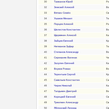
30
Такжанов Юрий
Ро
32
Земский Алексей
Во
33
Вяткин Семён
Св
34
Ушаков Михаил
Тю
35
Порцев Алексей
Ро
36
Шелестов Константин
Во
37
Щервянин Алексей
Ка
38
Зайцев Евгений
Кр
39
Нигманов Зуфар
Тю
40
Степанов Александр
Во
41
Сиреканян Вагинак
Че
42
Зазулин Евгений
Ка
43
Внуков Роман
Во
44
Терентьев Сергей
Кр
45
Савельев Константин
Са
46
Чирик Николай
Ка
47
Талдыкин Дмитрий
Во
48
Корецкий Евгений
Св
49
Тужилкин Александр
Св
50
Яблонский Леонид
Св