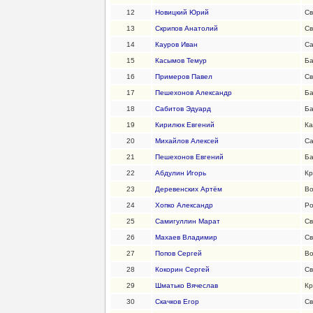
12
Новицкий Юрий
Св
13
Скрипов Анатолий
Св
14
Кауров Иван
Са
15
Касымов Темур
Ба
16
Примеров Павел
Св
17
Пешехонов Александр
Ба
18
Сабитов Эдуард
Ба
19
Кирилюк Евгений
Ка
20
Михайлов Алексей
Са
21
Пешехонов Евгений
Ба
22
Абдулин Игорь
Кр
23
Деревенских Артём
Во
24
Хопко Александр
Ро
25
Самигуллин Марат
Св
26
Махаев Владимир
Св
27
Попов Сергей
Во
28
Кокорин Сергей
Св
29
Шматько Вячеслав
Кр
30
Скачков Егор
Св