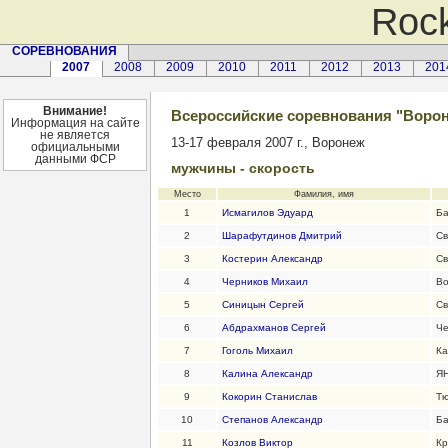
Rock
СОРЕВНОВАНИЯ
2007
2008
2009
2010
2011
2012
2013
201
Внимание!
Всероссийские соревнования "Ворон
Информация на сайте
не является
13-17 февраля 2007 г., Воронеж
официальными
данными ФСР
мужчины - скорость
Место
Фамилия, имя
1
Исмагилов Эдуард
Ба
2
Шарафутдинов Дмитрий
Св
3
Костерин Александр
Св
4
Черников Михаил
Во
5
Синицын Сергей
Св
6
Абдрахманов Сергей
Че
7
Гоголь Михаил
Ка
8
Калина Александр
Я
9
Кокорин Станислав
Тю
10
Степанов Александр
Ба
11
Козлов Виктор
Кр