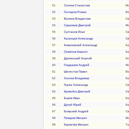
51
Снопов Станислав
Мо
52
Гончаров Роман
Во
53
Валиев Владислав
Св
54
Сарапаев Дмитрий
Мо
55
Султанов Илья
Св
56
Казанцев Александр
Св
57
Ковалевский Александр
Ка
58
Семёнов Кирилл
Ка
59
Дуплинский Георгий
Ке
60
Гладышев Андрей
Мо
61
Шелестов Павел
Во
62
Хохлов Владимир
Ка
63
Гержа Александр
Св
64
Кривобок Дмитрий
Св
65
Быков Иван
Ка
66
Дулуб Юрий
Ка
67
Боярский Андрей
Св
68
Пекарев Михаил
Мо
69
Кирпичёв Михаил
Та