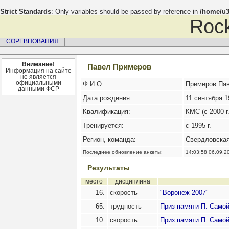
Strict Standards
: Only variables should be passed by reference in
/home/u3
Rock
СОРЕВНОВАНИЯ
Внимание!
Павел Примеров
Информация на сайте
не является
официальными
Ф.И.О.:
Примеров Па
данными ФСР
Дата рождения:
11 сентября 19
Квалификация:
КМС (с 2000 г.
Тренируется:
с 1995 г.
Регион, команда:
Свердловская
Последнее обновление анкеты:
14:03:58 06.09.2
Результаты
место
дисциплина
16.
скорость
"Воронеж-2007"
65.
трудность
Приз памяти П. Самойл
10.
скорость
Приз памяти П. Самойл