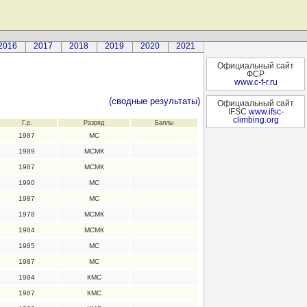
2016
2017
2018
2019
2020
2021
Официальный сайт
ФСР
www.c-f-r.ru
(сводные результаты)
Официальный сайт
IFSC
www.ifsc-
climbing.org
Г.р.
Разряд
Баллы
1987
МС
1989
МСМК
1987
МСМК
1990
МС
1987
МС
1978
МСМК
1984
МСМК
1985
МС
1987
МС
1984
КМС
1987
КМС