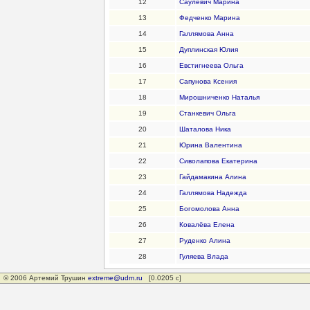
12
Саулевич Марина
13
Федченко Марина
14
Галлямова Анна
15
Дуплинская Юлия
16
Евстигнеева Ольга
17
Сапунова Ксения
18
Мирошниченко Наталья
19
Станкевич Ольга
20
Шаталова Ника
21
Юрина Валентина
22
Сиволапова Екатерина
23
Гайдамакина Алина
24
Галлямова Надежда
25
Богомолова Анна
26
Ковалёва Елена
27
Руденко Алина
28
Гуляева Влада
© 2006 Артемий Трушин
extreme@udm.ru
[0.0205 с]