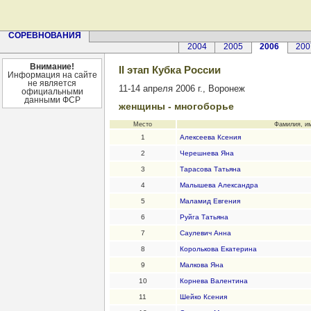
СОРЕВНОВАНИЯ
2004
2005
2006
200
Внимание!
II этап Кубка России
Информация на сайте
не является
11-14 апреля 2006 г., Воронеж
официальными
данными ФСР
женщины - многоборье
Место
Фамилия, и
1
Алексеева Ксения
2
Черешнева Яна
3
Тарасова Татьяна
4
Малышева Александра
5
Маламид Евгения
6
Руйга Татьяна
7
Саулевич Анна
8
Королькова Екатерина
9
Малкова Яна
10
Корнева Валентина
11
Шейко Ксения