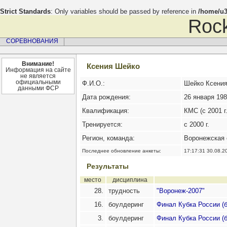
Strict Standards
: Only variables should be passed by reference in
/home/u3
Rock
СОРЕВНОВАНИЯ
Внимание!
Ксения Шейко
Информация на сайте
не является
официальными
Ф.И.О.:
Шейко Ксения
данными ФСР
Дата рождения:
26 января 1987
Квалификация:
КМС (с 2001 г.
Тренируется:
с 2000 г.
Регион, команда:
Воронежская 
Последнее обновление анкеты:
17:17:31 30.08.2
Результаты
место
дисциплина
28.
трудность
"Воронеж-2007"
16.
боулдеринг
Финал Кубка России (
3.
боулдеринг
Финал Кубка России (