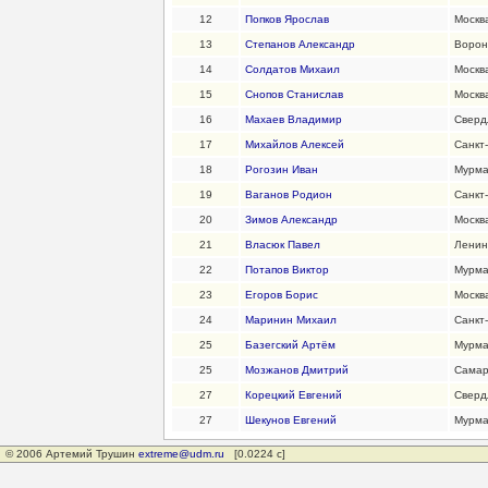
12
Попков Ярослав
Москв
13
Степанов Александр
Ворон
14
Солдатов Михаил
Москв
15
Снопов Станислав
Москв
16
Махаев Владимир
Сверд
17
Михайлов Алексей
Санкт
18
Рогозин Иван
Мурма
19
Ваганов Родион
Санкт
20
Зимов Александр
Москв
21
Власюк Павел
Ленин
22
Потапов Виктор
Мурма
23
Егоров Борис
Москв
24
Маринин Михаил
Санкт
25
Базегский Артём
Мурма
25
Мозжанов Дмитрий
Самар
27
Корецкий Евгений
Сверд
27
Шекунов Евгений
Мурма
© 2006 Артемий Трушин
extreme@udm.ru
[0.0224 с]