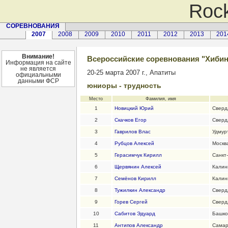
Rock
СОРЕВНОВАНИЯ
2007
2008
2009
2010
2011
2012
2013
201
Внимание!
Всероссийские соревнования "Хибин
Информация на сайте
не является
20-25 марта 2007 г., Апатиты
официальными
данными ФСР
юниоры - трудность
Место
Фамилия, имя
1
Новицкий Юрий
Сверд
2
Скачков Егор
Сверд
3
Гаврилов Влас
Удмур
4
Рубцов Алексей
Москв
5
Герасимчук Кирилл
Санкт
6
Щервянин Алексей
Калин
7
Семёнов Кирилл
Калин
8
Тужилкин Александр
Сверд
9
Горев Сергей
Сверд
10
Сабитов Эдуард
Башко
11
Антипов Александр
Самар