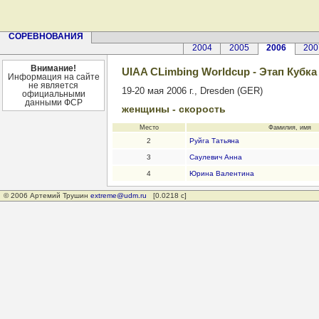
СОРЕВНОВАНИЯ
2004
2005
2006
200
Внимание!
UIAA CLimbing Worldcup - Этап Кубка
Информация на сайте
не является
19-20 мая 2006 г., Dresden (GER)
официальными
данными ФСР
женщины - скорость
Место
Фамилия, имя
2
Руйга Татьяна
3
Саулевич Анна
4
Юрина Валентина
© 2006 Артемий Трушин
extreme@udm.ru
[0.0218 с]