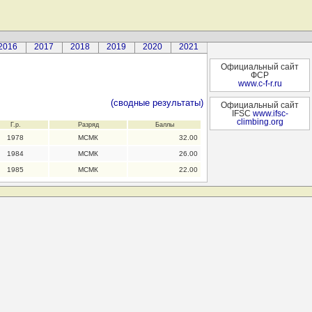
2016
2017
2018
2019
2020
2021
Официальный сайт
ФСР
www.c-f-r.ru
(сводные результаты)
Официальный сайт
IFSC
www.ifsc-
climbing.org
Г.р.
Разряд
Баллы
1978
МСМК
32.00
1984
МСМК
26.00
1985
МСМК
22.00