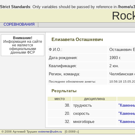
Strict Standards
: Only variables should be passed by reference in
/home/u3
Rock
СОРЕВНОВАНИЯ
Внимание!
Елизавета Осташкевич
Информация на сайте
не является
официальными
Ф.И.О.:
Осташкевич 
данными ФСР
Дата рождения:
1993 г.
Квалификация:
2 юн.
Регион, команда:
Челябинская 
Последнее обновление анкеты:
10:56:18 15.05.2
Результаты
место
дисциплина
38.
трудность
"Каменны
20.
скорость
"Каменны
32.
многоборье
"Каменны
© 2006 Артемий Трушин
extreme@udm.ru
[0.0069 с]