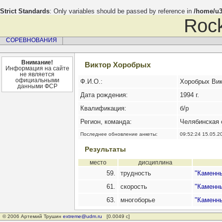
Strict Standards
: Only variables should be passed by reference in
/home/u3
Rock
СОРЕВНОВАНИЯ
Внимание!
Виктор Хоробрых
Информация на сайте
не является
официальными
Ф.И.О.:
Хоробрых Вик
данными ФСР
Дата рождения:
1994 г.
Квалификация:
б/р
Регион, команда:
Челябинская 
Последнее обновление анкеты:
09:52:24 15.05.2
Результаты
место
дисциплина
59.
трудность
"Каменны
61.
скорость
"Каменны
63.
многоборье
"Каменны
© 2006 Артемий Трушин
extreme@udm.ru
[0.0049 с]