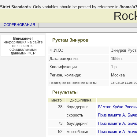
Strict Standards
: Only variables should be passed by reference in
/home/u3
Rock
СОРЕВНОВАНИЯ
Внимание!
Рустам Зинуров
Информация на сайте
не является
официальными
Ф.И.О.:
Зинуров Руст
данными ФСР
Дата рождения:
1985 г.
Квалификация:
1 р.
Регион, команда:
Москва
Последнее обновление анкеты:
15:03:19 11.05.2
Результаты
место
дисциплина
38.
боулдеринг
IV этап Кубка Росси
.
скорость
Приз памяти А. Бычк
73.
боулдеринг
Приз памяти А. Бычк
52.
многоборье
Приз памяти А. Бычк