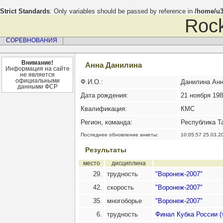
Strict Standards
: Only variables should be passed by reference in
/home/u3
Rock
СОРЕВНОВАНИЯ
Внимание!
Анна Данилина
Информация на сайте
не является
официальными
Ф.И.О.:
Данилина Ан
данными ФСР
Дата рождения:
21 ноября 1983
Квалификация:
КМС
Регион, команда:
Республика Т
Последнее обновление анкеты:
10:05:57 25.03.2
Результаты
место
дисциплина
29.
трудность
"Воронеж-2007"
42.
скорость
"Воронеж-2007"
35.
многоборье
"Воронеж-2007"
6.
трудность
Финал Кубка России (